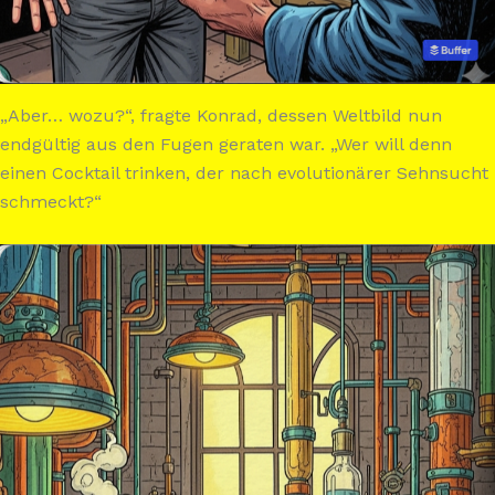
„Aber… wozu?“, fragte Konrad, dessen Weltbild nun
endgültig aus den Fugen geraten war. „Wer will denn
einen Cocktail trinken, der nach evolutionärer Sehnsucht
schmeckt?“