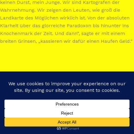
keinen Durst, mein Junge. Wir sind Kartografen der
Wahrnehmung. Wir zeigen den Leuten, wie groß die
Landkarte des Möglichen wirklich ist. Von der absoluten
Klarheit über das glorreiche Paradoxon bis hinunter ins
Knochenmark der Zeit. Und dann“, sagte er mit einem
breiten Grinsen, „kassieren wir dafür einen Haufen Geld.“
Copyright © 2026 Zyankali Bar Berlin - Institut für
Unterhaltungschemie | Powered by
Astra-WordPress-
Theme
Translate »