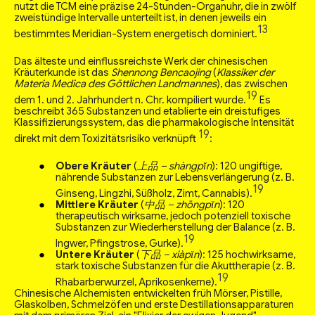
nutzt die TCM eine präzise 24-Stunden-Organuhr, die in zwölf
zweistündige Intervalle unterteilt ist, in denen jeweils ein
13
bestimmtes Meridian-System energetisch dominiert.
Das älteste und einflussreichste Werk der chinesischen
Kräuterkunde ist das
Shennong Bencaojing
(
Klassiker der
Materia Medica des Göttlichen Landmannes
), das zwischen
19
dem 1. und 2. Jahrhundert n. Chr. kompiliert wurde.
Es
beschreibt 365 Substanzen und etablierte ein dreistufiges
Klassifizierungssystem, das die pharmakologische Intensität
19
direkt mit dem Toxizitätsrisiko verknüpft
:
Obere Kräuter
(
上品 – shàngpǐn
): 120 ungiftige,
nährende Substanzen zur Lebensverlängerung (z. B.
19
Ginseng, Lingzhi, Süßholz, Zimt, Cannabis).
Mittlere Kräuter
(
中品 – zhōngpǐn
): 120
therapeutisch wirksame, jedoch potenziell toxische
Substanzen zur Wiederherstellung der Balance (z. B.
19
Ingwer, Pfingstrose, Gurke).
Untere Kräuter
(
下品 – xiàpǐn
): 125 hochwirksame,
stark toxische Substanzen für die Akuttherapie (z. B.
19
Rhabarberwurzel, Aprikosenkerne).
Chinesische Alchemisten entwickelten früh Mörser, Pistille,
Glaskolben, Schmelzöfen und erste Destillationsapparaturen