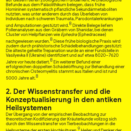
Befunde aus dem Paläolithikum belegen, dass frühe
Homininen systematisch pflanzliche Sekundärmetaboliten
nutzten, was unter anderem durch das Überleben von
Individuen nach schweren Traumata, Parodontalerkrankungen
8
und Amputationen gestützt wird.
Direkte Belege liefern
Pollenanalysen aus den Gräbern von Shanidar, bei denen
Cluster von Heilpflanzen wie
Ephedra
(Ephedraceae)
8
nachgewiesen wurden.
Diese frühe biologische Praxis wird
zudem durch prähistorische Schädelbehandlungen gestützt:
Die älteste geheilte Trepanation wurde an einer Fundstelle in
Vasilyevka II (Ukraine) identifiziert und auf etwa 8020–7620
8
Jahre vor heute datiert.
Ein weiterer Befund einer
erfolgreichen doppelten Schädelöffnung zur Behandlung einer
chronischen Osteomyelitis stammt aus Italien und ist rund
8
5000 Jahre alt.
2. Der Wissenstransfer und die
Konzeptualisierung in den antiken
Heilsystemen
Der Übergang von der empirischen Beobachtung zur
theoretischen Kodifizierung der Kräuterkunde vollzog sich
durch den Wissenstransfer von Tierbeobachtungen in die
9
Heilsysteme der ersten Hochkulturen.
Heiler und Denker der