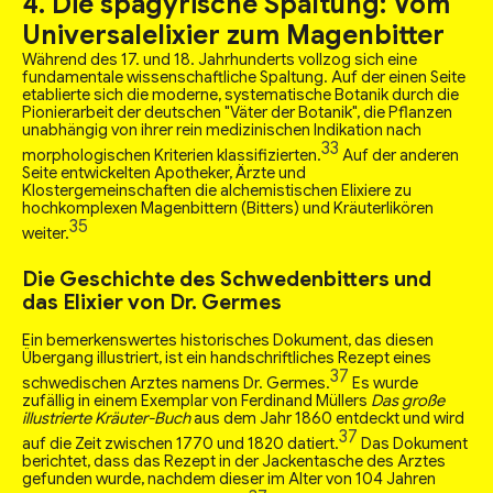
4. Die spagyrische Spaltung: Vom
Universalelixier zum Magenbitter
Während des 17. und 18. Jahrhunderts vollzog sich eine
fundamentale wissenschaftliche Spaltung. Auf der einen Seite
etablierte sich die moderne, systematische Botanik durch die
Pionierarbeit der deutschen "Väter der Botanik", die Pflanzen
unabhängig von ihrer rein medizinischen Indikation nach
33
morphologischen Kriterien klassifizierten.
Auf der anderen
Seite entwickelten Apotheker, Ärzte und
Klostergemeinschaften die alchemistischen Elixiere zu
hochkomplexen Magenbittern (Bitters) und Kräuterlikören
35
weiter.
Die Geschichte des Schwedenbitters und
das Elixier von Dr. Germes
Ein bemerkenswertes historisches Dokument, das diesen
Übergang illustriert, ist ein handschriftliches Rezept eines
37
schwedischen Arztes namens Dr. Germes.
Es wurde
zufällig in einem Exemplar von Ferdinand Müllers
Das große
illustrierte Kräuter-Buch
aus dem Jahr 1860 entdeckt und wird
37
auf die Zeit zwischen 1770 und 1820 datiert.
Das Dokument
berichtet, dass das Rezept in der Jackentasche des Arztes
gefunden wurde, nachdem dieser im Alter von 104 Jahren