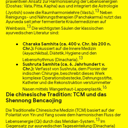
präventiven Ansatz zur Harmonisierung der Lebensenergien
(Doshas: Vata, Pitta, Kapha) aus und integriert die Astrologie
13
(Jyotish) sowie die Raumharmonielehre (Vastu).
Neben
Reinigungs- und Nährungstherapien (Panchakarma) nutzt das
Ayurveda seit jeher fermentierte Kräutermedizinen auf
13
Weinbasis.
Die wichtigsten Säulen der klassischen
ayurvedischen Literatur sind:
Charaka Samhita (ca. 400 v. Chr. bis 200 n.
Chr.):
Fokussiert auf die Innere Medizin
(
kayachikitsa
), Diätetik, Hygiene und den
13
Lebensrhythmus (Dinacharia).
Sushruta Samhita (ca. 6. Jahrhundert v.
Chr.):
Verfasst von Sushruta, dem Pionier der
indischen Chirurgie, beschreibt dieses Werk
komplexe Operationsbestecke, Dehnungsstifte,
Katheter und die Rekonstruktion verstümmelter
16
Nasen mittels Wangenhaut-Lappenplastik.
Die chinesische Tradition: TCM und das
Shennong Bencaojing
Die Traditionelle Chinesische Medizin (TCM) basiert auf der
Polarität von Yin und Yang sowie dem harmonischen Fluss der
13
Lebensenergie (Qi) durch das Meridian-System.
Im
Gegensatz zur ayurvedischen Tageseinteilung (Dinacharia)