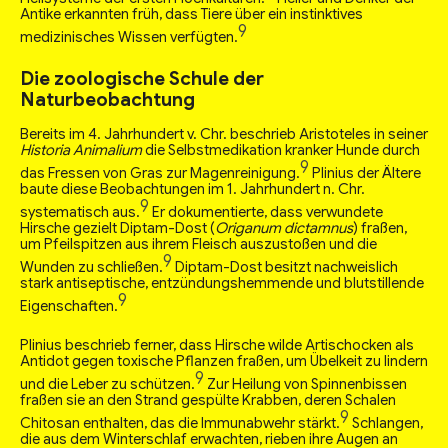
Antike erkannten früh, dass Tiere über ein instinktives
9
medizinisches Wissen verfügten.
Die zoologische Schule der
Naturbeobachtung
Bereits im 4. Jahrhundert v. Chr. beschrieb Aristoteles in seiner
Historia Animalium
die Selbstmedikation kranker Hunde durch
9
das Fressen von Gras zur Magenreinigung.
Plinius der Ältere
baute diese Beobachtungen im 1. Jahrhundert n. Chr.
9
systematisch aus.
Er dokumentierte, dass verwundete
Hirsche gezielt Diptam-Dost (
Origanum dictamnus
) fraßen,
um Pfeilspitzen aus ihrem Fleisch auszustoßen und die
9
Wunden zu schließen.
Diptam-Dost besitzt nachweislich
stark antiseptische, entzündungshemmende und blutstillende
9
Eigenschaften.
Plinius beschrieb ferner, dass Hirsche wilde Artischocken als
Antidot gegen toxische Pflanzen fraßen, um Übelkeit zu lindern
9
und die Leber zu schützen.
Zur Heilung von Spinnenbissen
fraßen sie an den Strand gespülte Krabben, deren Schalen
9
Chitosan enthalten, das die Immunabwehr stärkt.
Schlangen,
die aus dem Winterschlaf erwachten, rieben ihre Augen an