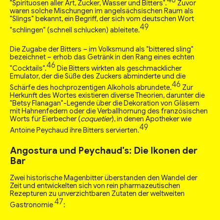
"Spirituosen aller Art, Zucker, Wasser und Bitters".
Zuvor
waren solche Mischungen im angelsächsischen Raum als
"Slings" bekannt, ein Begriff, der sich vom deutschen Wort
49
"schlingen" (schnell schlucken) ableitete.
Die Zugabe der Bitters – im Volksmund als "bittered sling"
bezeichnet – erhob das Getränk in den Rang eines echten
46
"Cocktails".
Die Bitters wirkten als geschmacklicher
Emulator, der die Süße des Zuckers abminderte und die
46
Schärfe des hochprozentigen Alkohols abrundete.
Zur
Herkunft des Wortes existieren diverse Theorien, darunter die
"Betsy Flanagan"-Legende über die Dekoration von Gläsern
mit Hahnenfedern oder die Verballhornung des französischen
Worts für Eierbecher (
coquetier
), in denen Apotheker wie
49
Antoine Peychaud ihre Bitters servierten.
Angostura und Peychaud's: Die Ikonen der
Bar
Zwei historische Magenbitter überstanden den Wandel der
Zeit und entwickelten sich von rein pharmazeutischen
Rezepturen zu unverzichtbaren Zutaten der weltweiten
47
Gastronomie
: