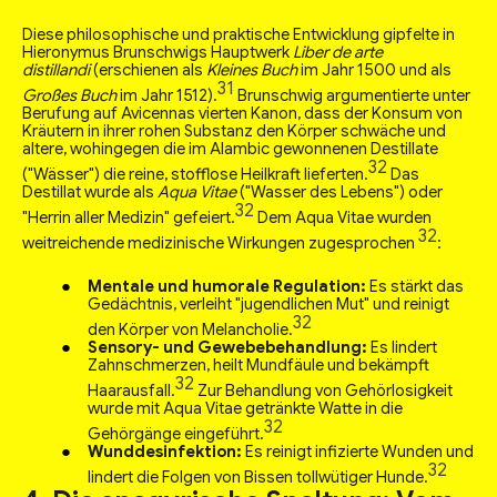
Diese philosophische und praktische Entwicklung gipfelte in
Hieronymus Brunschwigs Hauptwerk
Liber de arte
distillandi
(erschienen als
Kleines Buch
im Jahr 1500 und als
31
Großes Buch
im Jahr 1512).
Brunschwig argumentierte unter
Berufung auf Avicennas vierten Kanon, dass der Konsum von
Kräutern in ihrer rohen Substanz den Körper schwäche und
altere, wohingegen die im Alambic gewonnenen Destillate
32
("Wässer") die reine, stofflose Heilkraft lieferten.
Das
Destillat wurde als
Aqua Vitae
("Wasser des Lebens") oder
32
"Herrin aller Medizin" gefeiert.
Dem Aqua Vitae wurden
32
weitreichende medizinische Wirkungen zugesprochen
:
Mentale und humorale Regulation:
Es stärkt das
Gedächtnis, verleiht "jugendlichen Mut" und reinigt
32
den Körper von Melancholie.
Sensory- und Gewebebehandlung:
Es lindert
Zahnschmerzen, heilt Mundfäule und bekämpft
32
Haarausfall.
Zur Behandlung von Gehörlosigkeit
wurde mit Aqua Vitae getränkte Watte in die
32
Gehörgänge eingeführt.
Wunddesinfektion:
Es reinigt infizierte Wunden und
32
lindert die Folgen von Bissen tollwütiger Hunde.