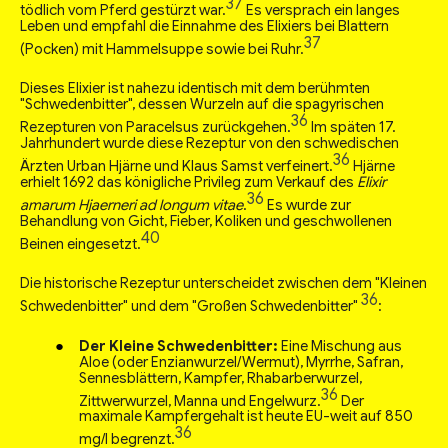
37
tödlich vom Pferd gestürzt war.
Es versprach ein langes
Leben und empfahl die Einnahme des Elixiers bei Blattern
37
(Pocken) mit Hammelsuppe sowie bei Ruhr.
Dieses Elixier ist nahezu identisch mit dem berühmten
"Schwedenbitter", dessen Wurzeln auf die spagyrischen
36
Rezepturen von Paracelsus zurückgehen.
Im späten 17.
Jahrhundert wurde diese Rezeptur von den schwedischen
36
Ärzten Urban Hjärne und Klaus Samst verfeinert.
Hjärne
erhielt 1692 das königliche Privileg zum Verkauf des
Elixir
36
amarum Hjaerneri ad longum vitae
.
Es wurde zur
Behandlung von Gicht, Fieber, Koliken und geschwollenen
40
Beinen eingesetzt.
Die historische Rezeptur unterscheidet zwischen dem "Kleinen
36
Schwedenbitter" und dem "Großen Schwedenbitter"
:
Der Kleine Schwedenbitter:
Eine Mischung aus
Aloe (oder Enzianwurzel/Wermut), Myrrhe, Safran,
Sennesblättern, Kampfer, Rhabarberwurzel,
36
Zittwerwurzel, Manna und Engelwurz.
Der
maximale Kampfergehalt ist heute EU-weit auf 850
36
mg/l begrenzt.