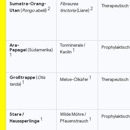
Sumatra-Orang-
Fibraurea
Therapeutisch
2
2
Utan
(
Pongo abelii
)
tinctoria
(Liane)
Ara-
Tonminerale /
Prophylaktisc
Papagei
(Südamerika)
1
Kaolin
1
Großtrappe
(
Otis
1
Meloe-Ölkäfer
Therapeutisch
1
tarda
)
Stare /
Wilde Möhre /
Prophylaktisc
1
1
Haussperlinge
Pfauenstrauch