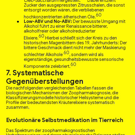
Oleo-Saccharum
hergestellt.
Dabei entzieht
Zucker den ausgepressten Zitrusschalen, die sonst
entsorgt worden wären, die verbliebenen
60
hochkonzentrierten ätherischen Öle.
Low-ABV und No-ABV:
Der bewusste Umgang mit
Alkohol führt zu einer Renaissance bitterer,
alkoholfreier oder alkoholreduzierter
60
Elixiere.
Hierbei schließt sich der Kreis zu den
historischen Magenbittern des 19. Jahrhunderts: Der
bittere Geschmack dient nicht mehr der Maskierung
60
schlechter Alkohole
, sondern wird als
eigenständige, gesundheitsbewusste sensorische
60
Komponente zelebriert.
7. Systematische
Gegenüberstellungen
Die nachfolgenden vergleichenden Tabellen fassen die
biologischen Mechanismen der Zoopharmakognosie, die
Klassifizierungsmodelle historischer Heilsysteme und die
Profile der bedeutendsten Kräuterelixiere systematisch
zusammen.
Evolutionäre Selbstmedikation im Tierreich
Das Spektrum der zoopharmakognostischen