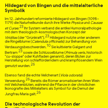
Hildegard von Bingen und die mittelalterliche
Symbolik
Im 12. Jahrhundert reformierte Hildegard von Bingen (1098–
1179) die Naturheilkunde durch ihre Werke
Physica
und
Causae
23
et Curae
.
Ihr System verband die antike Humoralpathologie
mit dem theologisch-kosmologischen Konzept der
23
Viriditas
(der "Grünkraft").
Hildegard nutzte unter anderem
die Ringelblume (
Calendula officinalis
) zur Behandlung von
10
Verdauungsbeschwerden.
Sie kultivierte Galgant und
23
Bertram
sowie die Schlüsselblume (
Primula veris
, historisch
"cu-sloppe" oder Kuhfladen genannt), deren Blüten zur
Herstellung von schlafförderndem und krampflösendem Wein
26
genutzt wurden.
Ebenso fand die echte Veilchenart (
Viola odorata
)
26
Verwendung.
Bereits die Römer aromatisierten ihren Wein
mit Veilchenblüten, während die Pflanze in der christlichen
Ikonografie des Mittelalters als Symbol für die Demut der
26
Jungfrau Maria galt.
Die technologische Revolution der