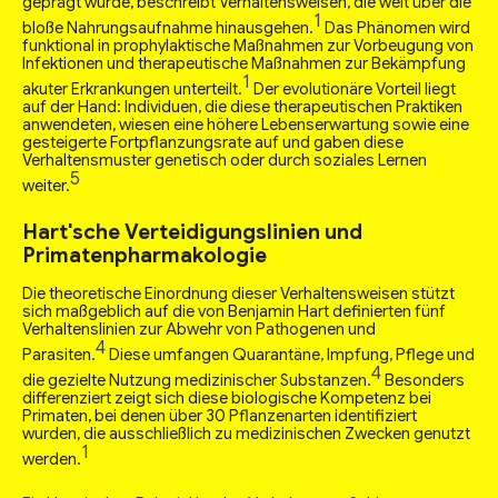
geprägt wurde, beschreibt Verhaltensweisen, die weit über die
1
bloße Nahrungsaufnahme hinausgehen.
Das Phänomen wird
funktional in prophylaktische Maßnahmen zur Vorbeugung von
Infektionen und therapeutische Maßnahmen zur Bekämpfung
1
akuter Erkrankungen unterteilt.
Der evolutionäre Vorteil liegt
auf der Hand: Individuen, die diese therapeutischen Praktiken
anwendeten, wiesen eine höhere Lebenserwartung sowie eine
gesteigerte Fortpflanzungsrate auf und gaben diese
Verhaltensmuster genetisch oder durch soziales Lernen
5
weiter.
Hart'sche Verteidigungslinien und
Primatenpharmakologie
Die theoretische Einordnung dieser Verhaltensweisen stützt
sich maßgeblich auf die von Benjamin Hart definierten fünf
Verhaltenslinien zur Abwehr von Pathogenen und
4
Parasiten.
Diese umfangen Quarantäne, Impfung, Pflege und
4
die gezielte Nutzung medizinischer Substanzen.
Besonders
differenziert zeigt sich diese biologische Kompetenz bei
Primaten, bei denen über 30 Pflanzenarten identifiziert
wurden, die ausschließlich zu medizinischen Zwecken genutzt
1
werden.