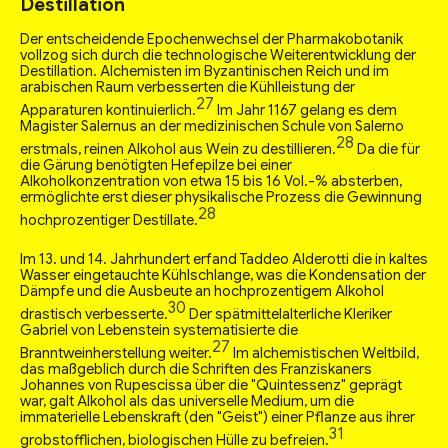
Destillation
Der entscheidende Epochenwechsel der Pharmakobotanik
vollzog sich durch die technologische Weiterentwicklung der
Destillation. Alchemisten im Byzantinischen Reich und im
arabischen Raum verbesserten die Kühlleistung der
27
Apparaturen kontinuierlich.
Im Jahr 1167 gelang es dem
Magister Salernus an der medizinischen Schule von Salerno
28
erstmals, reinen Alkohol aus Wein zu destillieren.
Da die für
die Gärung benötigten Hefepilze bei einer
Alkoholkonzentration von etwa 15 bis 16 Vol.-% absterben,
ermöglichte erst dieser physikalische Prozess die Gewinnung
28
hochprozentiger Destillate.
Im 13. und 14. Jahrhundert erfand Taddeo Alderotti die in kaltes
Wasser eingetauchte Kühlschlange, was die Kondensation der
Dämpfe und die Ausbeute an hochprozentigem Alkohol
30
drastisch verbesserte.
Der spätmittelalterliche Kleriker
Gabriel von Lebenstein systematisierte die
27
Branntweinherstellung weiter.
Im alchemistischen Weltbild,
das maßgeblich durch die Schriften des Franziskaners
Johannes von Rupescissa über die "Quintessenz" geprägt
war, galt Alkohol als das universelle Medium, um die
immaterielle Lebenskraft (den "Geist") einer Pflanze aus ihrer
31
grobstofflichen, biologischen Hülle zu befreien.