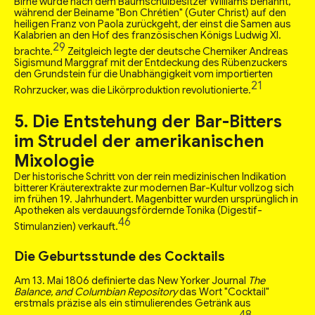
Birne wurde nach dem Baumschulbesitzer Williams benannt,
während der Beiname "Bon Chrétien" (Guter Christ) auf den
heiligen Franz von Paola zurückgeht, der einst die Samen aus
Kalabrien an den Hof des französischen Königs Ludwig XI.
29
brachte.
Zeitgleich legte der deutsche Chemiker Andreas
Sigismund Marggraf mit der Entdeckung des Rübenzuckers
den Grundstein für die Unabhängigkeit vom importierten
21
Rohrzucker, was die Likörproduktion revolutionierte.
5. Die Entstehung der Bar-Bitters
im Strudel der amerikanischen
Mixologie
Der historische Schritt von der rein medizinischen Indikation
bitterer Kräuterextrakte zur modernen Bar-Kultur vollzog sich
im frühen 19. Jahrhundert. Magenbitter wurden ursprünglich in
Apotheken als verdauungsfördernde Tonika (Digestif-
46
Stimulanzien) verkauft.
Die Geburtsstunde des Cocktails
Am 13. Mai 1806 definierte das New Yorker Journal
The
Balance, and Columbian Repository
das Wort "Cocktail"
erstmals präzise als ein stimulierendes Getränk aus
48