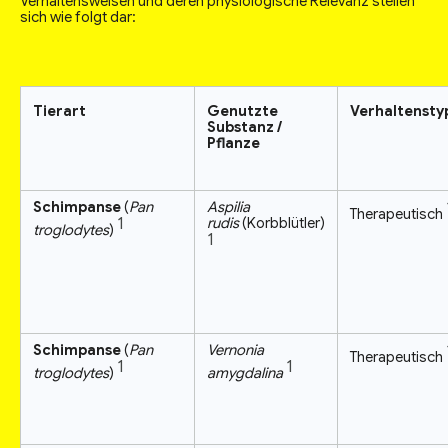
Verhaltensweisen und deren physiologische Relevanz stellen
sich wie folgt dar:
Tierart
Genutzte
Verhaltensty
Substanz /
Pflanze
Schimpanse
(
Pan
Aspilia
Therapeutisch
1
rudis
(Korbblütler)
troglodytes
)
1
Schimpanse
(
Pan
Vernonia
Therapeutisch
1
1
troglodytes
)
amygdalina