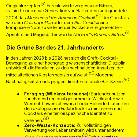
51
Originalrezepten.
Er reaktivierte vergessene Bitters,
trainierte eine neue Generation von Bartendern und gründete
60
2004 das
Museum of the American Cocktail
.
Um Cocktails
wie dem
Cosmopolitan
oder dem
Ritz Cocktail
eine
komplexere Note zu verleihen, entwickelte er eigene Bitter-
61
Aperitifs und Magenbitter wie die
DeGroff's Pimento Bitters
.
Die Grüne Bar des 21. Jahrhunderts
In den Jahren 2023 bis 2026 hat sich die Craft-Cocktail-
Bewegung zu einer hochgradig wissenschaftlichen Disziplin
entwickelt, die Parallelen zu den nachhaltigen Ansätzen der
60
mittelalterlichen Klostermedizin aufweist.
Moderne
60
Nachhaltigkeitstrends prägen die internationale Bar-Szene
:
Foraging (Wildkräutersuche):
Bartender nutzen
zunehmend regional gesammelte Wildkräuter wie
Wermut, Löwenzahnwurzel oder Holunderblüten, um
den ökologischen Fußabdruck zu minimieren und
Cocktails eine terroirspezifische Identität zu
60
verleihen.
Zero-Waste-Konzepte:
Zur vollständigen
Verwertung von Lebensmitteln wird unter anderem
60