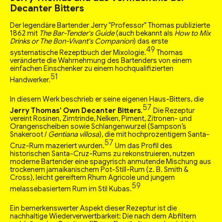
Decanter Bitters
Der legendäre Bartender Jerry "Professor" Thomas publizierte
1862 mit
The Bar-Tender's Guide
(auch bekannt als
How to Mix
Drinks or The Bon-Vivant's Companion
) das erste
49
systematische Rezeptbuch der Mixologie.
Thomas
veränderte die Wahrnehmung des Bartenders von einem
einfachen Einschenker zu einem hochqualifizierten
51
Handwerker.
In diesem Werk beschrieb er seine eigenen Haus-Bitters, die
57
Jerry Thomas’ Own Decanter Bitters
.
Die Rezeptur
vereint Rosinen, Zimtrinde, Nelken, Piment, Zitronen- und
Orangenscheiben sowie Schlangenwurzel (Sampson’s
Snakeroot /
Gentiana villosa
), die mit hochprozentigem Santa-
57
Cruz-Rum mazeriert wurden.
Um das Profil des
historischen Santa-Cruz-Rums zu rekonstruieren, nutzen
moderne Bartender eine spagyrisch anmutende Mischung aus
trockenem jamaikanischem Pot-Still-Rum (z. B. Smith &
Cross), leicht gereiftem Rhum Agricole und jungem
59
melassebasiertem Rum im Stil Kubas.
Ein bemerkenswerter Aspekt dieser Rezeptur ist die
nachhaltige Wiederverwertbarkeit: Die nach dem Abfiltern