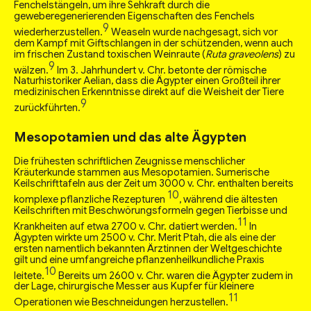
Fenchelstängeln, um ihre Sehkraft durch die
geweberegenerierenden Eigenschaften des Fenchels
9
wiederherzustellen.
Weaseln wurde nachgesagt, sich vor
dem Kampf mit Giftschlangen in der schützenden, wenn auch
im frischen Zustand toxischen Weinraute (
Ruta graveolens
) zu
9
wälzen.
Im 3. Jahrhundert v. Chr. betonte der römische
Naturhistoriker Aelian, dass die Ägypter einen Großteil ihrer
medizinischen Erkenntnisse direkt auf die Weisheit der Tiere
9
zurückführten.
Mesopotamien und das alte Ägypten
Die frühesten schriftlichen Zeugnisse menschlicher
Kräuterkunde stammen aus Mesopotamien. Sumerische
Keilschrifttafeln aus der Zeit um 3000 v. Chr. enthalten bereits
10
komplexe pflanzliche Rezepturen
, während die ältesten
Keilschriften mit Beschwörungsformeln gegen Tierbisse und
11
Krankheiten auf etwa 2700 v. Chr. datiert werden.
In
Ägypten wirkte um 2500 v. Chr. Merit Ptah, die als eine der
ersten namentlich bekannten Ärztinnen der Weltgeschichte
gilt und eine umfangreiche pflanzenheilkundliche Praxis
10
leitete.
Bereits um 2600 v. Chr. waren die Ägypter zudem in
der Lage, chirurgische Messer aus Kupfer für kleinere
11
Operationen wie Beschneidungen herzustellen.