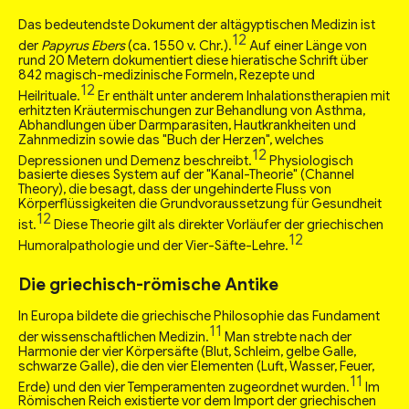
Das bedeutendste Dokument der altägyptischen Medizin ist
12
der
Papyrus Ebers
(ca. 1550 v. Chr.).
Auf einer Länge von
rund 20 Metern dokumentiert diese hieratische Schrift über
842 magisch-medizinische Formeln, Rezepte und
12
Heilrituale.
Er enthält unter anderem Inhalationstherapien mit
erhitzten Kräutermischungen zur Behandlung von Asthma,
Abhandlungen über Darmparasiten, Hautkrankheiten und
Zahnmedizin sowie das "Buch der Herzen", welches
12
Depressionen und Demenz beschreibt.
Physiologisch
basierte dieses System auf der "Kanal-Theorie" (Channel
Theory), die besagt, dass der ungehinderte Fluss von
Körperflüssigkeiten die Grundvoraussetzung für Gesundheit
12
ist.
Diese Theorie gilt als direkter Vorläufer der griechischen
12
Humoralpathologie und der Vier-Säfte-Lehre.
Die griechisch-römische Antike
In Europa bildete die griechische Philosophie das Fundament
11
der wissenschaftlichen Medizin.
Man strebte nach der
Harmonie der vier Körpersäfte (Blut, Schleim, gelbe Galle,
schwarze Galle), die den vier Elementen (Luft, Wasser, Feuer,
11
Erde) und den vier Temperamenten zugeordnet wurden.
Im
Römischen Reich existierte vor dem Import der griechischen