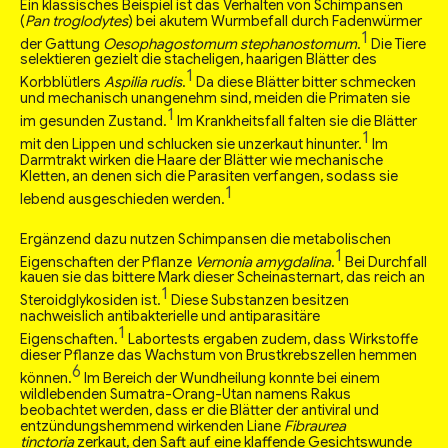
Ein klassisches Beispiel ist das Verhalten von Schimpansen
(
Pan troglodytes
) bei akutem Wurmbefall durch Fadenwürmer
1
der Gattung
Oesophagostomum stephanostomum
.
Die Tiere
selektieren gezielt die stacheligen, haarigen Blätter des
1
Korbblütlers
Aspilia rudis
.
Da diese Blätter bitter schmecken
und mechanisch unangenehm sind, meiden die Primaten sie
1
im gesunden Zustand.
Im Krankheitsfall falten sie die Blätter
1
mit den Lippen und schlucken sie unzerkaut hinunter.
Im
Darmtrakt wirken die Haare der Blätter wie mechanische
Kletten, an denen sich die Parasiten verfangen, sodass sie
1
lebend ausgeschieden werden.
Ergänzend dazu nutzen Schimpansen die metabolischen
1
Eigenschaften der Pflanze
Vernonia amygdalina
.
Bei Durchfall
kauen sie das bittere Mark dieser Scheinasternart, das reich an
1
Steroidglykosiden ist.
Diese Substanzen besitzen
nachweislich antibakterielle und antiparasitäre
1
Eigenschaften.
Labortests ergaben zudem, dass Wirkstoffe
dieser Pflanze das Wachstum von Brustkrebszellen hemmen
6
können.
Im Bereich der Wundheilung konnte bei einem
wildlebenden Sumatra-Orang-Utan namens Rakus
beobachtet werden, dass er die Blätter der antiviral und
entzündungshemmend wirkenden Liane
Fibraurea
tinctoria
zerkaut, den Saft auf eine klaffende Gesichtswunde