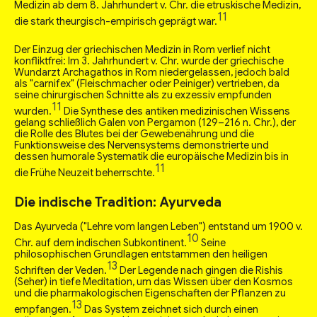
Medizin ab dem 8. Jahrhundert v. Chr. die etruskische Medizin,
11
die stark theurgisch-empirisch geprägt war.
Der Einzug der griechischen Medizin in Rom verlief nicht
konfliktfrei: Im 3. Jahrhundert v. Chr. wurde der griechische
Wundarzt Archagathos in Rom niedergelassen, jedoch bald
als "carnifex" (Fleischmacher oder Peiniger) vertrieben, da
seine chirurgischen Schnitte als zu exzessiv empfunden
11
wurden.
Die Synthese des antiken medizinischen Wissens
gelang schließlich Galen von Pergamon (129–216 n. Chr.), der
die Rolle des Blutes bei der Gewebenährung und die
Funktionsweise des Nervensystems demonstrierte und
dessen humorale Systematik die europäische Medizin bis in
11
die Frühe Neuzeit beherrschte.
Die indische Tradition: Ayurveda
Das Ayurveda ("Lehre vom langen Leben") entstand um 1900 v.
10
Chr. auf dem indischen Subkontinent.
Seine
philosophischen Grundlagen entstammen den heiligen
13
Schriften der Veden.
Der Legende nach gingen die Rishis
(Seher) in tiefe Meditation, um das Wissen über den Kosmos
und die pharmakologischen Eigenschaften der Pflanzen zu
13
empfangen.
Das System zeichnet sich durch einen