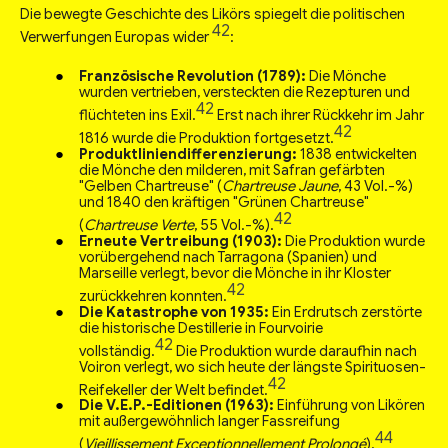
Die bewegte Geschichte des Likörs spiegelt die politischen
42
Verwerfungen Europas wider
:
Französische Revolution (1789):
Die Mönche
wurden vertrieben, versteckten die Rezepturen und
42
flüchteten ins Exil.
Erst nach ihrer Rückkehr im Jahr
42
1816 wurde die Produktion fortgesetzt.
Produktliniendifferenzierung:
1838 entwickelten
die Mönche den milderen, mit Safran gefärbten
"Gelben Chartreuse" (
Chartreuse Jaune
, 43 Vol.-%)
und 1840 den kräftigen "Grünen Chartreuse"
42
(
Chartreuse Verte
, 55 Vol.-%).
Erneute Vertreibung (1903):
Die Produktion wurde
vorübergehend nach Tarragona (Spanien) und
Marseille verlegt, bevor die Mönche in ihr Kloster
42
zurückkehren konnten.
Die Katastrophe von 1935:
Ein Erdrutsch zerstörte
die historische Destillerie in Fourvoirie
42
vollständig.
Die Produktion wurde daraufhin nach
Voiron verlegt, wo sich heute der längste Spirituosen-
42
Reifekeller der Welt befindet.
Die V.E.P.-Editionen (1963):
Einführung von Likören
mit außergewöhnlich langer Fassreifung
44
(
Vieillissement Exceptionnellement Prolongé
).