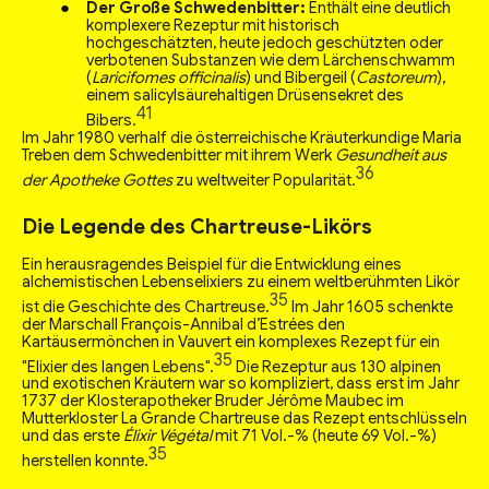
Der Große Schwedenbitter:
Enthält eine deutlich
komplexere Rezeptur mit historisch
hochgeschätzten, heute jedoch geschützten oder
verbotenen Substanzen wie dem Lärchenschwamm
(
Laricifomes officinalis
) und Bibergeil (
Castoreum
),
einem salicylsäurehaltigen Drüsensekret des
41
Bibers.
Im Jahr 1980 verhalf die österreichische Kräuterkundige Maria
Treben dem Schwedenbitter mit ihrem Werk
Gesundheit aus
36
der Apotheke Gottes
zu weltweiter Popularität.
Die Legende des Chartreuse-Likörs
Ein herausragendes Beispiel für die Entwicklung eines
alchemistischen Lebenselixiers zu einem weltberühmten Likör
35
ist die Geschichte des Chartreuse.
Im Jahr 1605 schenkte
der Marschall François-Annibal d’Estrées den
Kartäusermönchen in Vauvert ein komplexes Rezept für ein
35
"Elixier des langen Lebens".
Die Rezeptur aus 130 alpinen
und exotischen Kräutern war so kompliziert, dass erst im Jahr
1737 der Klosterapotheker Bruder Jérôme Maubec im
Mutterkloster La Grande Chartreuse das Rezept entschlüsseln
und das erste
Élixir Végétal
mit 71 Vol.-% (heute 69 Vol.-%)
35
herstellen konnte.