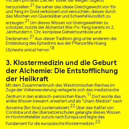
mit dem primären Ziel, ein "Elixier der ewigen Jugend"
21
herzustellen.
Sie sahen das ideale Gleichgewicht von Yin
und Yang im Gold verkörpert und versuchten, dieses durch
das Mischen von Quecksilber und Schwefel künstlich zu
21
erzeugen.
Um dieses Wissen vor Uneingeweihten zu
schützen, nutzte der Alchemist Wei-Po-Yang bereits im 2.
Jahrhundert n. Chr. komplexe Geheimsymbole und
21
Decknamen.
Aus dieser Tradition ging unter anderem die
Entdeckung des Ephedrins aus der Pflanze Ma Huang
18
(
Ephedra sinica
) hervor.
3. Klostermedizin und die Geburt
der Alchemie: Die Entstofflichung
der Heilkraft
Mit dem Zusammenbruch des Weströmischen Reiches im
Zuge der Völkerwanderung verlagerte sich das medizinische
11
Zentrum in den arabisch-persischen Raum.
Dort wurde das
antike Wissen bewahrt, erweitert und als "Unani-Medizin" nach
22
Avicenna (Ibn Sina) systematisiert.
Über das Kalifat von
Córdoba und die Übersetzerschulen gelangte dieses Wissen
im Hochmittelalter zurück nach Europa und legte das
22
Fundament für die europäische Klostermedizin.