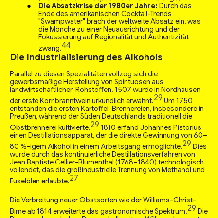
Die Absatzkrise der 1980er Jahre:
Durch das
Ende des amerikanischen Cocktail-Trends
"Swampwater" brach der weltweite Absatz ein, was
die Mönche zu einer Neuausrichtung und der
Fokussierung auf Regionalität und Authentizität
44
zwang.
Die Industrialisierung des Alkohols
Parallel zu diesen Spezialitäten vollzog sich die
gewerbsmäßige Herstellung von Spirituosen aus
landwirtschaftlichen Rohstoffen. 1507 wurde in Nordhausen
29
der erste Kornbranntwein urkundlich erwähnt.
Um 1750
entstanden die ersten Kartoffel-Brennereien, insbesondere in
Preußen, während der Süden Deutschlands traditionell die
29
Obstbrennerei kultivierte.
1810 erfand Johannes Pistorius
einen Destillationsapparat, der die direkte Gewinnung von 60–
29
80 %-igem Alkohol in einem Arbeitsgang ermöglichte.
Dies
wurde durch das kontinuierliche Destillationsverfahren von
Jean Baptiste Cellier-Blumenthal (1768–1840) technologisch
vollendet, das die großindustrielle Trennung von Methanol und
27
Fuselölen erlaubte.
Die Verbreitung neuer Obstsorten wie der Williams-Christ-
29
Birne ab 1814 erweiterte das gastronomische Spektrum.
Die