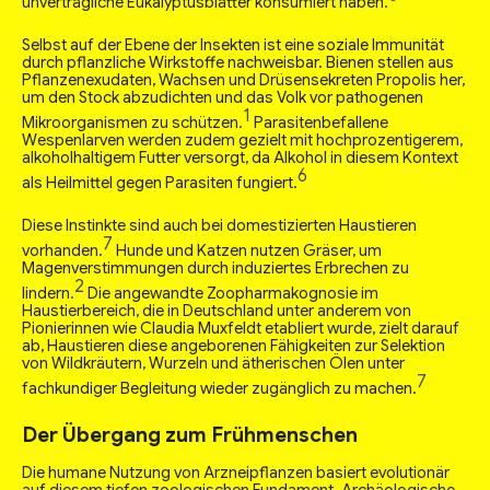
unverträgliche Eukalyptusblätter konsumiert haben.
Selbst auf der Ebene der Insekten ist eine soziale Immunität
durch pflanzliche Wirkstoffe nachweisbar. Bienen stellen aus
Pflanzenexudaten, Wachsen und Drüsensekreten Propolis her,
um den Stock abzudichten und das Volk vor pathogenen
1
Mikroorganismen zu schützen.
Parasitenbefallene
Wespenlarven werden zudem gezielt mit hochprozentigerem,
alkoholhaltigem Futter versorgt, da Alkohol in diesem Kontext
6
als Heilmittel gegen Parasiten fungiert.
Diese Instinkte sind auch bei domestizierten Haustieren
7
vorhanden.
Hunde und Katzen nutzen Gräser, um
Magenverstimmungen durch induziertes Erbrechen zu
2
lindern.
Die angewandte Zoopharmakognosie im
Haustierbereich, die in Deutschland unter anderem von
Pionierinnen wie Claudia Muxfeldt etabliert wurde, zielt darauf
ab, Haustieren diese angeborenen Fähigkeiten zur Selektion
von Wildkräutern, Wurzeln und ätherischen Ölen unter
7
fachkundiger Begleitung wieder zugänglich zu machen.
Der Übergang zum Frühmenschen
Die humane Nutzung von Arzneipflanzen basiert evolutionär
auf diesem tiefen zoologischen Fundament. Archäologische