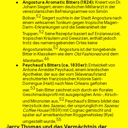
Angostura Aromatic Bitters (1824):
Kreiert von Dr.
Johann Siegert, einem deutschen Militärarzt in der
venezolanischen Befreiungsarmee von Simón
52
Bolívar.
Siegert suchte in der Stadt Angostura nach
einem wirksamen Tonikum gegen tropische Magen-
Darm-Erkrankungen und die Seekrankheit der
52
Truppen.
Seine Rezeptur basiert auf Enzianwurzel,
tropischen Kräutern und Gewürzen, enthält jedoch
trotz des namensgebenden Ortes keine
52
Angosturarinde.
Angostura ist der tongebende
Bitter in Klassikern wie dem
Old Fashioned
und dem
46
Manhattan
.
Peychaud's Bitters (ca. 1830er):
Entwickelt von
Antoine Amédée Peychaud, einem kreolischen
Apotheker, der aus der vom Sklavenaufstand
erschütterten französischen Kolonie Saint-
Domingue (Haiti) nach New Orleans geflohen
53
war.
Sein Bitter zeichnet sich durch ein florales
Geschmacksprofil mit ausgeprägten Anis-, Kirsch-
52
und Minznoten aus.
Peychaud's Bitters bildet das
Herzstück des
Sazerac
, der ursprünglich im
Sazerac
Coffee House
(1859) mit Cognac gemischt und
später auf amerikanischen Roggenwhiskey (Rye)
55
umgestellt wurde.
Jerry Thomas und das Vermächtnis der