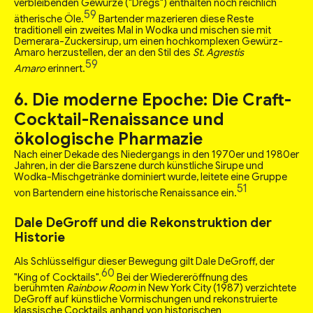
verbleibenden Gewürze ("Dregs") enthalten noch reichlich
59
ätherische Öle.
Bartender mazerieren diese Reste
traditionell ein zweites Mal in Wodka und mischen sie mit
Demerara-Zuckersirup, um einen hochkomplexen Gewürz-
Amaro herzustellen, der an den Stil des
St. Agrestis
59
Amaro
erinnert.
6. Die moderne Epoche: Die Craft-
Cocktail-Renaissance und
ökologische Pharmazie
Nach einer Dekade des Niedergangs in den 1970er und 1980er
Jahren, in der die Barszene durch künstliche Sirupe und
Wodka-Mischgetränke dominiert wurde, leitete eine Gruppe
51
von Bartendern eine historische Renaissance ein.
Dale DeGroff und die Rekonstruktion der
Historie
Als Schlüsselfigur dieser Bewegung gilt Dale DeGroff, der
60
"King of Cocktails".
Bei der Wiedereröffnung des
berühmten
Rainbow Room
in New York City (1987) verzichtete
DeGroff auf künstliche Vormischungen und rekonstruierte
klassische Cocktails anhand von historischen