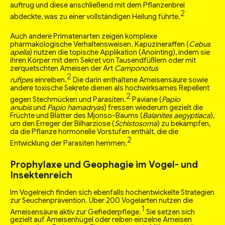
auftrug und diese anschließend mit dem Pflanzenbrei
2
abdeckte, was zu einer vollständigen Heilung führte.
Auch andere Primatenarten zeigen komplexe
pharmakologische Verhaltensweisen. Kapuzineraffen (
Cebus
apella
) nutzen die topische Applikation (Anointing), indem sie
ihren Körper mit dem Sekret von Tausendfüßlern oder mit
zerquetschten Ameisen der Art
Camponotus
2
rufipes
einreiben.
Die darin enthaltene Ameisensäure sowie
andere toxische Sekrete dienen als hochwirksames Repellent
2
gegen Stechmücken und Parasiten.
Paviane (
Papio
anubis
und
Papio hamadryas
) fressen wiederum gezielt die
Früchte und Blätter des Mjonso-Baums (
Balanites aegyptiaca
),
um den Erreger der Bilharziose (
Schistosoma
) zu bekämpfen,
da die Pflanze hormonelle Vorstufen enthält, die die
2
Entwicklung der Parasiten hemmen.
Prophylaxe und Geophagie im Vogel- und
Insektenreich
Im Vogelreich finden sich ebenfalls hochentwickelte Strategien
zur Seuchenprävention. Über 200 Vogelarten nutzen die
1
Ameisensäure aktiv zur Gefiederpflege.
Sie setzen sich
gezielt auf Ameisenhügel oder reiben einzelne Ameisen