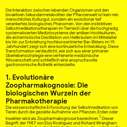
Die Interaktion zwischen lebenden Organismen und den
bioaktiven Sekundärmetaboliten der Pflanzenwelt ist kein rein
menschliches Kulturgut, sondern ein evolutionär tief
verankertes biologisches Phänomen. Von den instinktiven
Selbstmedikationstherapien im Tierreich über die hochgradig
systematisierten Medizinsysteme der antiken Hochkulturen,
die alchemistische Destillation von Heilkräutern im Mittelalter
bis hin zur Entstehung hochkonzentrierter Bar-Bitters im 19.
Jahrhundert zeigt sich eine kontinuierliche Entwicklung. Diese
Transformation verdeutlicht, wie sich aus einer primären
Überlebensstrategie eine verfeinerte medizinische
Wissenschaft und schließlich eine anspruchsvolle
gastronomische Ästhetik entwickelte.
1. Evolutionäre
Zoopharmakognosie: Die
biologischen Wurzeln der
Pharmakotherapie
Die wissenschaftliche Erforschung der Selbstmedikation von
Tieren durch die gezielte Aufnahme von Pflanzen, Erden oder
1
Insekten wird als Zoopharmakognosie bezeichnet.
Dieser
Begriff, der 1987 von Eloy Rodriguez und Richard Wrangham