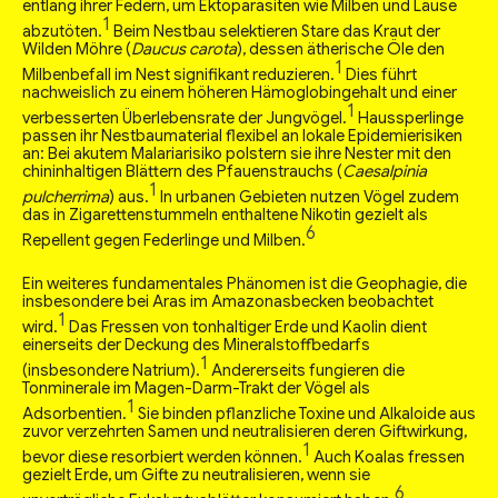
entlang ihrer Federn, um Ektoparasiten wie Milben und Läuse
1
abzutöten.
Beim Nestbau selektieren Stare das Kraut der
Wilden Möhre (
Daucus carota
), dessen ätherische Öle den
1
Milbenbefall im Nest signifikant reduzieren.
Dies führt
nachweislich zu einem höheren Hämoglobingehalt und einer
1
verbesserten Überlebensrate der Jungvögel.
Haussperlinge
passen ihr Nestbaumaterial flexibel an lokale Epidemierisiken
an: Bei akutem Malariarisiko polstern sie ihre Nester mit den
chininhaltigen Blättern des Pfauenstrauchs (
Caesalpinia
1
pulcherrima
) aus.
In urbanen Gebieten nutzen Vögel zudem
das in Zigarettenstummeln enthaltene Nikotin gezielt als
6
Repellent gegen Federlinge und Milben.
Ein weiteres fundamentales Phänomen ist die Geophagie, die
insbesondere bei Aras im Amazonasbecken beobachtet
1
wird.
Das Fressen von tonhaltiger Erde und Kaolin dient
einerseits der Deckung des Mineralstoffbedarfs
1
(insbesondere Natrium).
Andererseits fungieren die
Tonminerale im Magen-Darm-Trakt der Vögel als
1
Adsorbentien.
Sie binden pflanzliche Toxine und Alkaloide aus
zuvor verzehrten Samen und neutralisieren deren Giftwirkung,
1
bevor diese resorbiert werden können.
Auch Koalas fressen
gezielt Erde, um Gifte zu neutralisieren, wenn sie
6