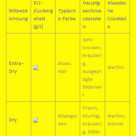
EU-
Hauptg
Klassisc
Stilbeze
Zuckerg
Typisch
eschma
he
ichnung
ehalt
e Farbe
cksnote
Cocktail
(g/l)
n
s
Sehr
trocken,
kräuteri
Extra-
Blass,
g,
Martini
Dry
klar
ausgepr
ägte
Bitterkei
t
Frisch,
Blassgol
blumig,
Martini,
Dry
den
kräuteri
Adonis
g, bitter