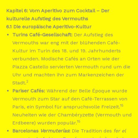
Kapitel 6: Vom Aperitivo zum Cocktail – Der
kulturelle Aufstieg des Vermouths
6.1 Die europäische Aperitivo-Kultur
Turins Café-Gesellschaft:
Der Aufstieg des
Vermouths war eng mit der blühenden Café-
Kultur im Turin des 18. und 19. Jahrhunderts
verbunden. Modische Cafés an Orten wie der
Piazza Castello servierten Vermouth rund um die
Uhr und machten ihn zum Markenzeichen der
2
Stadt.
Pariser Cafés:
Während der Belle Époque wurde
Vermouth zum Star auf den Café-Terrassen von
15
Paris, ein Symbol für anspruchsvolle Freizeit.
Neuheiten wie der Chambéryzette (Vermouth und
15
Erdbeere) wurden populär.
Barcelonas
Vermuterías
:
Die Tradition des
fer el