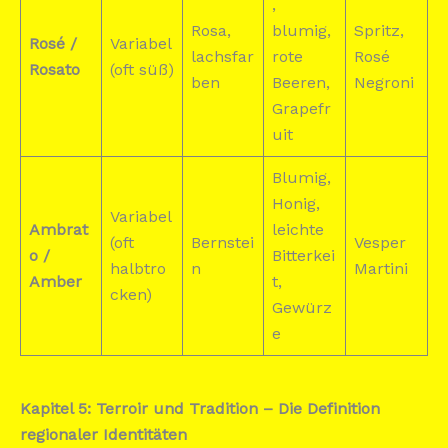
,
Rosa,
blumig,
Spritz,
Rosé /
Variabel
lachsfar
rote
Rosé
Rosato
(oft süß)
ben
Beeren,
Negroni
Grapefr
uit
Blumig,
Honig,
Variabel
Ambrat
leichte
(oft
Bernstei
Vesper
o /
Bitterkei
halbtro
n
Martini
Amber
t,
cken)
Gewürz
e
Kapitel 5: Terroir und Tradition – Die Definition
regionaler Identitäten