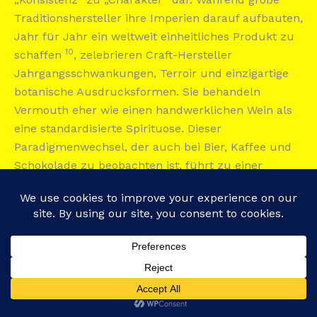
Traditionshersteller ihre Imperien darauf aufbauten,
Jahr für Jahr ein weltweit einheitliches Produkt zu
10
schaffen
, zelebrieren Craft-Hersteller
Jahrgangsschwankungen, Terroir und einzigartige
botanische Ausdrucksformen. Sie behandeln
Vermouth eher wie einen handwerklichen Wein als
eine standardisierte Spirituose. Dieser
Paradigmenwechsel, der auch bei Bier, Kaffee und
Schokolade zu beobachten ist, führt zu einer
Fragmentierung des Marktes, bei der die
Verbraucher zwischen einem verlässlichen,
konsistenten Produkt (etablierte Marken) und einem
ausdrucksstärkeren, variableren und oft teureren
Produkt (Craft-Marken) wählen können.
Fokus auf Terroir:
Verwendung lokaler,
Translate »
hochwertiger Grundweine und gesammelter oder