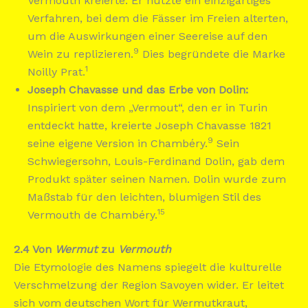
Vermouth kreierte. Er nutzte ein einzigartiges
Verfahren, bei dem die Fässer im Freien alterten,
um die Auswirkungen einer Seereise auf den
9
Wein zu replizieren.
Dies begründete die Marke
1
Noilly Prat.
Joseph Chavasse und das Erbe von Dolin:
Inspiriert von dem „Vermout“, den er in Turin
entdeckt hatte, kreierte Joseph Chavasse 1821
9
seine eigene Version in Chambéry.
Sein
Schwiegersohn, Louis-Ferdinand Dolin, gab dem
Produkt später seinen Namen. Dolin wurde zum
Maßstab für den leichten, blumigen Stil des
15
Vermouth de Chambéry.
2.4 Von
Wermut
zu
Vermouth
Die Etymologie des Namens spiegelt die kulturelle
Verschmelzung der Region Savoyen wider. Er leitet
sich vom deutschen Wort für Wermutkraut,