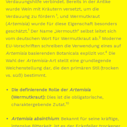
Verdauungshilfe verbindet. Bereits in der Antike
wurde Wein mit Kräutern versetzt, um die
1
Verdauung zu fördern
, und Wermutkraut
(
Artemisia
) wurde für diese Eigenschaft besonders
1
geschätzt.
Der Name „Vermouth“ selbst leitet sich
2
vom deutschen Wort für Wermutkraut ab.
Moderne
EU-Vorschriften schreiben die Verwendung eines auf
4
Artemisia
basierenden Botanicals explizit vor.
Die
Wahl der
Artemisia
-Art stellt eine grundlegende
Weichenstellung dar, die den primären Stil (trocken
vs. süß) bestimmt.
Die definierende Rolle der
Artemisia
(Wermutkraut):
Dies ist die obligatorische,
10
charaktergebende Zutat.
Artemisia absinthium
: Bekannt für seine kräftige,
intensive Bitterkeit, ist es der Eckpfeiler trockener