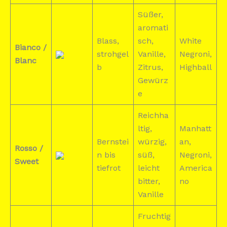
Süßer,
aromati
Blass,
sch,
White
Bianco /
strohgel
Vanille,
Negroni,
Blanc
b
Zitrus,
Highball
Gewürz
e
Reichha
ltig,
Manhatt
Bernstei
würzig,
an,
Rosso /
n bis
süß,
Negroni,
Sweet
tiefrot
leicht
America
bitter,
no
Vanille
Fruchtig