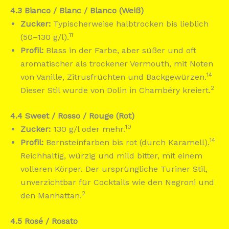
4.3 Bianco / Blanc / Blanco (Weiß)
Zucker:
Typischerweise halbtrocken bis lieblich
11
(50–130 g/l).
Profil:
Blass in der Farbe, aber süßer und oft
aromatischer als trockener Vermouth, mit Noten
14
von Vanille, Zitrusfrüchten und Backgewürzen.
2
Dieser Stil wurde von Dolin in Chambéry kreiert.
4.4 Sweet / Rosso / Rouge (Rot)
10
Zucker:
130 g/l oder mehr.
14
Profil:
Bernsteinfarben bis rot (durch Karamell).
Reichhaltig, würzig und mild bitter, mit einem
volleren Körper. Der ursprüngliche Turiner Stil,
unverzichtbar für Cocktails wie den Negroni und
2
den Manhattan.
4.5 Rosé / Rosato